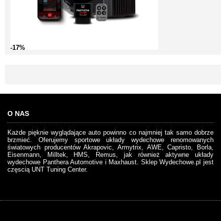
-17%
O NAS
Każde pięknie wyglądające auto powinno co najmniej tak samo dobrze
brzmieć. Oferujemy sportowe układy wydechowe renomowanych
światowych producentów Akrapovic, Armytrix, AWE, Capristo, Borla,
Eisenmann, Milltek, HMS, Remus, jak również aktywne układy
wydechowe Panthera Automotive i Maxhaust. Sklep Wydechowe.pl jest
częscią UNT Tuning Center.