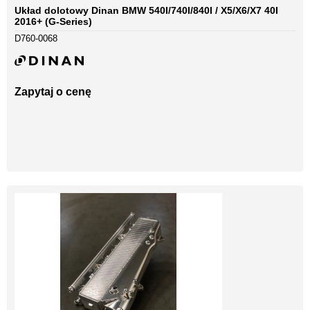
Układ dolotowy Dinan BMW 540I/740I/840I / X5/X6/X7 40I
2016+ (G-Series)
D760-0068
Zapytaj o cenę