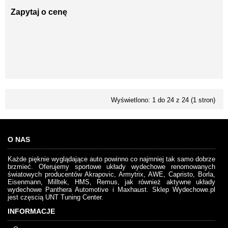
Zapytaj o cenę
Wyświetlono: 1 do 24 z 24 (1 stron)
O NAS
Każde pięknie wyglądające auto powinno co najmniej tak samo dobrze
brzmieć. Oferujemy sportowe układy wydechowe renomowanych
światowych producentów Akrapovic, Armytrix, AWE, Capristo, Borla,
Eisenmann, Milltek, HMS, Remus, jak również aktywne układy
wydechowe Panthera Automotive i Maxhaust. Sklep Wydechowe.pl
jest częscią UNT Tuning Center.
INFORMACJE