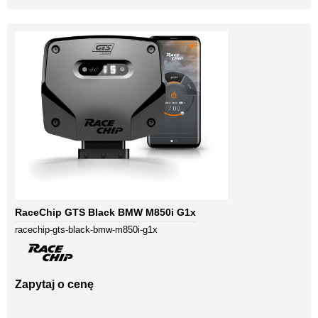
RaceChip GTS Black BMW M850i G1x
racechip-gts-black-bmw-m850i-g1x
Zapytaj o cenę