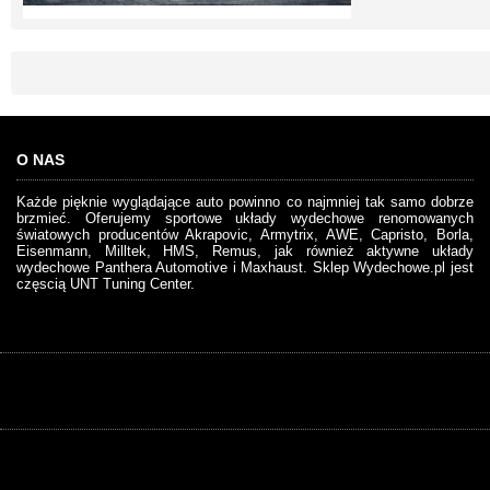
O NAS
Każde pięknie wyglądające auto powinno co najmniej tak samo dobrze
brzmieć. Oferujemy sportowe układy wydechowe renomowanych
światowych producentów Akrapovic, Armytrix, AWE, Capristo, Borla,
Eisenmann, Milltek, HMS, Remus, jak również aktywne układy
wydechowe Panthera Automotive i Maxhaust. Sklep Wydechowe.pl jest
częscią UNT Tuning Center.