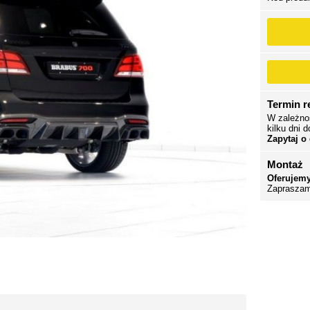
Termin re
W zależno
kilku dni d
Zapytaj o
Montaż
Oferujemy
Zapraszam