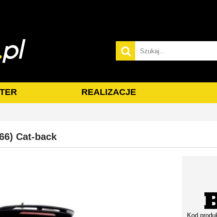
TER
REALIZACJE
6) Cat-back
Kod produ