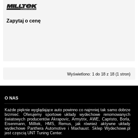
Zapytaj o cenę
Wyświetlono: 1 do 18 z 18 (1 stron)
O NAS
Każde pięknie wyglądające auto powinno co najmniej tak samo dobrze
brzmieć. Oferujemy sportowe układy wydechowe renomowanych
światowych producentów Akrapovic, Armytrix, AWE, Capristo, Borla,
Eisenmann, Milltek, HMS, Remus, jak również aktywne układy
wydechowe Panthera Automotive i Maxhaust. Sklep Wydechowe.pl
jest częscią UNT Tuning Center.