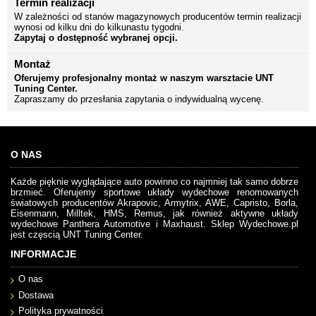
Termin realizacji
W zależności od stanów magazynowych producentów termin realizacji
wynosi od kilku dni do kilkunastu tygodni.
Zapytaj o dostępność wybranej opcji.
Montaż
Oferujemy profesjonalny montaż w naszym warsztacie UNT
Tuning Center.
Zapraszamy do przesłania zapytania o indywidualną wycenę.
O NAS
Każde pięknie wyglądające auto powinno co najmniej tak samo dobrze
brzmieć. Oferujemy sportowe układy wydechowe renomowanych
światowych producentów Akrapovic, Armytrix, AWE, Capristo, Borla,
Eisenmann, Milltek, HMS, Remus, jak również aktywne układy
wydechowe Panthera Automotive i Maxhaust. Sklep Wydechowe.pl
jest częscią UNT Tuning Center.
INFORMACJE
O nas
Dostawa
Polityka prywatności