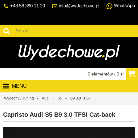
WhatsApp
+48 58 380 11 20
info@wydechowe.pl
0 elementów - 0 zł
MENU
Wydechy / Tuning
Audi
S5
B9 3.0 TFSI
Capristo Audi S5 B9 3.0 TFSI Cat-back