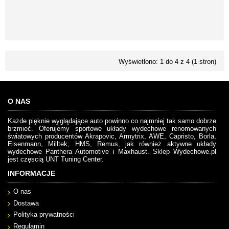
Wyświetlono: 1 do 4 z 4 (1 stron)
O NAS
Każde pięknie wyglądające auto powinno co najmniej tak samo dobrze
brzmieć. Oferujemy sportowe układy wydechowe renomowanych
światowych producentów Akrapovic, Armytrix, AWE, Capristo, Borla,
Eisenmann, Milltek, HMS, Remus, jak również aktywne układy
wydechowe Panthera Automotive i Maxhaust. Sklep Wydechowe.pl
jest częscią UNT Tuning Center.
INFORMACJE
O nas
Dostawa
Polityka prywatności
Regulamin