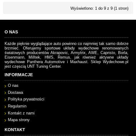
Wyświetlono: 1 do 9 z 9 (1 stron)
O NAS
Każde pięknie wyglądające auto powinno co najmniej tak samo dobrze
brzmieć. Oferujemy sportowe układy wydechowe renomowanych
światowych producentów Akrapovic, Armytrix, AWE, Capristo, Borla,
Eisenmann, Milltek, HMS, Remus, jak również aktywne układy
wydechowe Panthera Automotive i Maxhaust. Sklep Wydechowe.pl
jest częscią UNT Tuning Center.
INFORMACJE
O nas
Dostawa
Polityka prywatności
Regulamin
Kontakt z nami
Mapa strony
KONTAKT