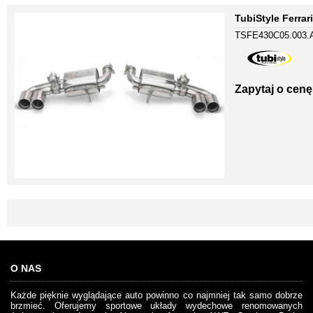
TubiStyle Ferra
TSFE430C05.003.
Zapytaj o cenę
O NAS
Każde pięknie wyglądające auto powinno co najmniej tak samo dobrze
brzmieć. Oferujemy sportowe układy wydechowe renomowanych