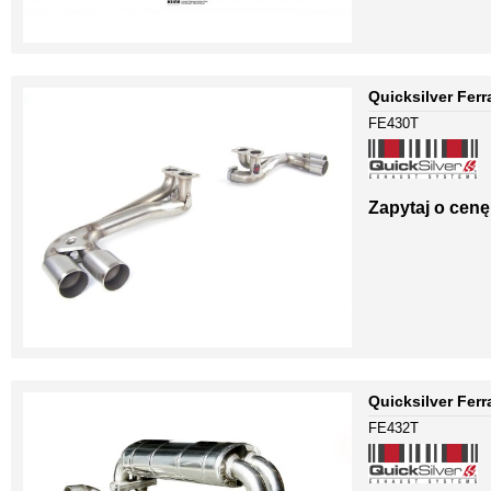
Quicksilver Ferr
FE430T
Zapytaj o cenę
Quicksilver Ferr
FE432T