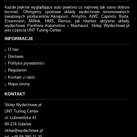
Każde pięknie wyglądające auto powinno co najmniej tak samo dobrze
brzmieć. Oferujemy sportowe układy wydechowe renomowanych
światowych producentów Akrapovic, Armytrix, AWE, Capristo, Borla,
Eisenmann, Milltek, HMS, Remus, jak również aktywne układy
wydechowe Panthera Automotive i Maxhaust. Sklep Wydechowe.pl
jest częscią UNT Tuning Center.
INFORMACJE
O nas
Dostawa
Polityka prywatności
Regulamin
Kontakt z nami
Mapa strony
KONTAKT
Sklep Wydechowe.pl
UNT Tuning Center
ul. Lubowidzka 41
80-174 Gdańsk
sklep@wydechowe.pl
tel: +48 58 380 11 20