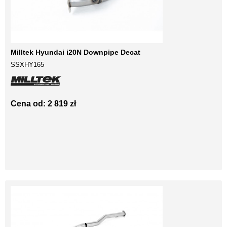
Milltek Hyundai i20N Downpipe Decat
SSXHY165
Cena od: 2 819 zł