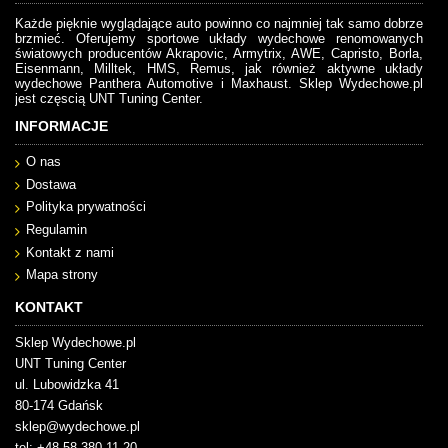
Każde pięknie wyglądające auto powinno co najmniej tak samo dobrze
brzmieć. Oferujemy sportowe układy wydechowe renomowanych
światowych producentów Akrapovic, Armytrix, AWE, Capristo, Borla,
Eisenmann, Milltek, HMS, Remus, jak również aktywne układy
wydechowe Panthera Automotive i Maxhaust. Sklep Wydechowe.pl
jest częscią UNT Tuning Center.
INFORMACJE
O nas
Dostawa
Polityka prywatności
Regulamin
Kontakt z nami
Mapa strony
KONTAKT
Sklep Wydechowe.pl
UNT Tuning Center
ul. Lubowidzka 41
80-174 Gdańsk
sklep@wydechowe.pl
tel: +48 58 380 11 20