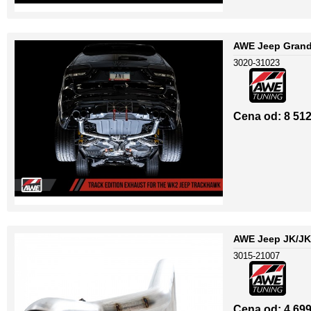
AWE Jeep Grand
3020-31023
Cena od: 8 512
AWE Jeep JK/JKU
3015-21007
Cena od: 4 699