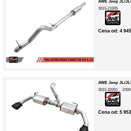
AWE Jeep JL/JLU
3015-21005
Cena od: 4 945
AWE Jeep JL/JLU
3015-32001 , -3300
Cena od: 5 953