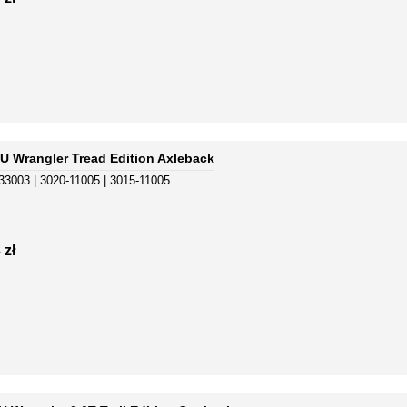
 Wrangler Tread Edition Axleback
33003 | 3020-11005 | 3015-11005
 zł