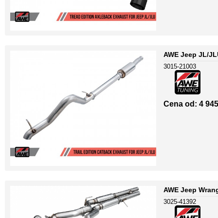
AWE Jeep JL/JLU
3015-21003
Cena od: 4 945
AWE Jeep Wrang
3025-41392