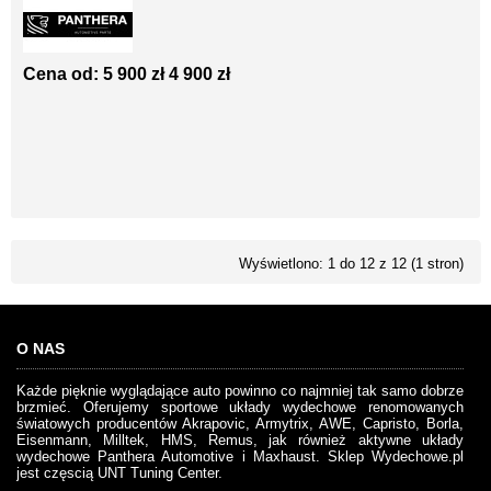
Cena od:
5 900 zł
4 900 zł
Wyświetlono: 1 do 12 z 12 (1 stron)
O NAS
Każde pięknie wyglądające auto powinno co najmniej tak samo dobrze
brzmieć. Oferujemy sportowe układy wydechowe renomowanych
światowych producentów Akrapovic, Armytrix, AWE, Capristo, Borla,
Eisenmann, Milltek, HMS, Remus, jak również aktywne układy
wydechowe Panthera Automotive i Maxhaust. Sklep Wydechowe.pl
jest częscią UNT Tuning Center.