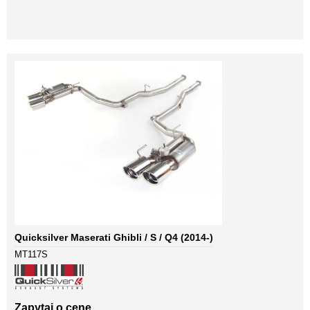
Quicksilver Maserati Ghibli / S / Q4 (2014-)
MT117S
Zapytaj o cenę