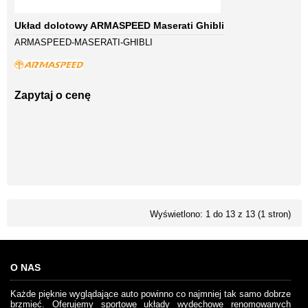
Układ dolotowy ARMASPEED Maserati Ghibli
ARMASPEED-MASERATI-GHIBLI
Zapytaj o cenę
Wyświetlono: 1 do 13 z 13 (1 stron)
O NAS
Każde pięknie wyglądające auto powinno co najmniej tak samo dobrze
brzmieć. Oferujemy sportowe układy wydechowe renomowanych