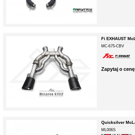
Fi EXHAUST McL
MC-675-CBV
Zapytaj o cenę
Quicksilver McL
ML006S