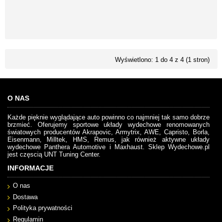
Wyświetlono: 1 do 4 z 4 (1 stron)
O NAS
Każde pięknie wyglądające auto powinno co najmniej tak samo dobrze
brzmieć. Oferujemy sportowe układy wydechowe renomowanych
światowych producentów Akrapovic, Armytrix, AWE, Capristo, Borla,
Eisenmann, Milltek, HMS, Remus, jak również aktywne układy
wydechowe Panthera Automotive i Maxhaust. Sklep Wydechowe.pl
jest częscią UNT Tuning Center.
INFORMACJE
O nas
Dostawa
Polityka prywatności
Regulamin