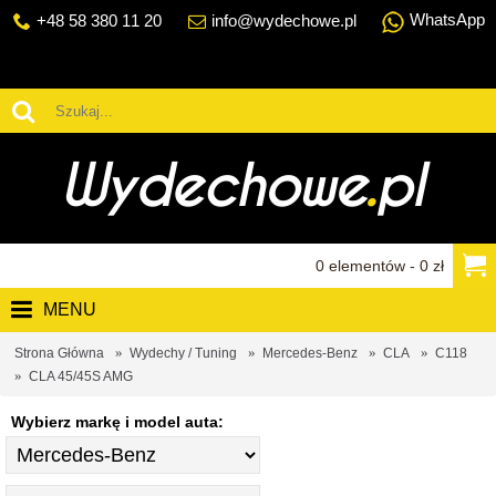
WhatsApp
+48 58 380 11 20
info@wydechowe.pl
0 elementów - 0 zł
MENU
Strona Główna
Wydechy / Tuning
Mercedes-Benz
CLA
C118
CLA 45/45S AMG
Wybierz markę i model auta: