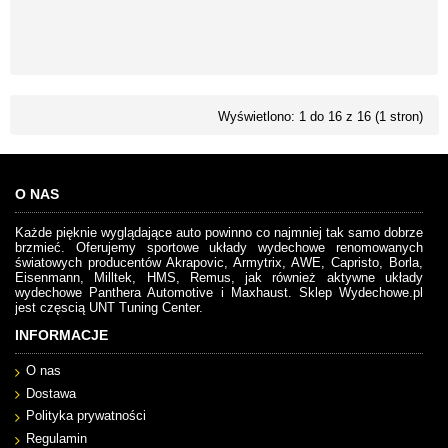
Wyświetlono: 1 do 16 z 16 (1 stron)
O NAS
Każde pięknie wyglądające auto powinno co najmniej tak samo dobrze
brzmieć. Oferujemy sportowe układy wydechowe renomowanych
światowych producentów Akrapovic, Armytrix, AWE, Capristo, Borla,
Eisenmann, Milltek, HMS, Remus, jak również aktywne układy
wydechowe Panthera Automotive i Maxhaust. Sklep Wydechowe.pl
jest częscią UNT Tuning Center.
INFORMACJE
O nas
Dostawa
Polityka prywatności
Regulamin