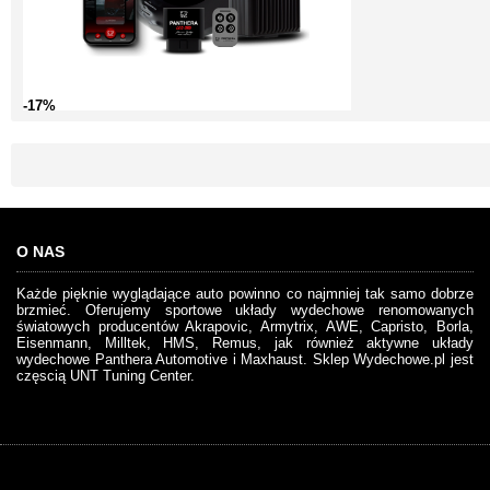
-17%
O NAS
Każde pięknie wyglądające auto powinno co najmniej tak samo dobrze
brzmieć. Oferujemy sportowe układy wydechowe renomowanych
światowych producentów Akrapovic, Armytrix, AWE, Capristo, Borla,
Eisenmann, Milltek, HMS, Remus, jak również aktywne układy
wydechowe Panthera Automotive i Maxhaust. Sklep Wydechowe.pl jest
częscią UNT Tuning Center.