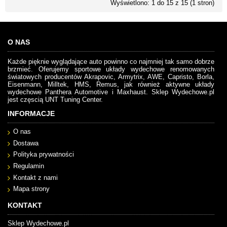
Wyświetlono: 1 do 15 z 15 (1 stron)
O NAS
Każde pięknie wyglądające auto powinno co najmniej tak samo dobrze
brzmieć. Oferujemy sportowe układy wydechowe renomowanych
światowych producentów Akrapovic, Armytrix, AWE, Capristo, Borla,
Eisenmann, Milltek, HMS, Remus, jak również aktywne układy
wydechowe Panthera Automotive i Maxhaust. Sklep Wydechowe.pl
jest częscią UNT Tuning Center.
INFORMACJE
O nas
Dostawa
Polityka prywatności
Regulamin
Kontakt z nami
Mapa strony
KONTAKT
Sklep Wydechowe.pl