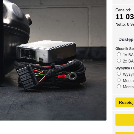
Cena od:
11 03
Netto: 8 9
Dostęp
Głośnik S
1x BA
2x BAS
Wysyłka / 
Wysyłk
Montaż
Montaż
Resetuj