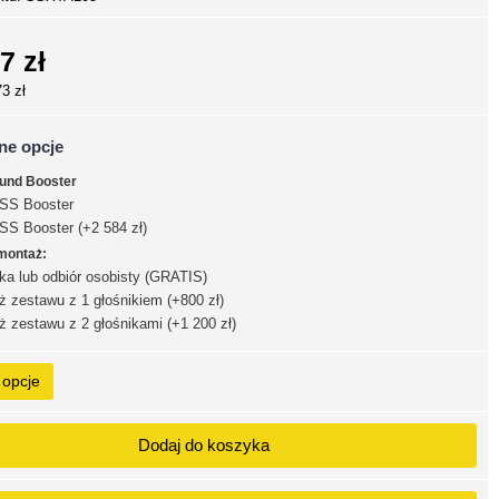
7 zł
73 zł
ne opcje
ound Booster
SS Booster
S Booster (+2 584 zł)
montaż:
a lub odbiór osobisty (GRATIS)
 zestawu z 1 głośnikiem (+800 zł)
 zestawu z 2 głośnikami (+1 200 zł)
 opcje
Dodaj do koszyka