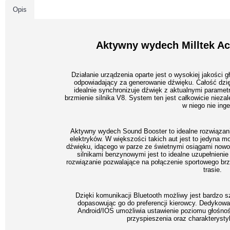
Opis
Aktywny wydech Milltek Ac
Działanie urządzenia oparte jest o wysokiej jakości 
odpowiadający za generowanie dźwięku. Całość dzi
idealnie synchronizuje dźwięk z aktualnymi parametr
brzmienie silnika V8. System ten jest całkowicie niez
w niego nie inge
Aktywny wydech Sound Booster to idealne rozwiązanie
elektryków. W większości takich aut jest to jedyna 
dźwięku, idącego w parze ze świetnymi osiągami now
silnikami benzynowymi jest to idealne uzupełnieni
rozwiązanie pozwalające na połączenie sportowego brz
trasie.
Dzięki komunikacji Bluetooth możliwy jest bardzo s
dopasowując go do preferencji kierowcy. Dedykow
Android/IOS umożliwia ustawienie poziomu głośnoś
przyspieszenia oraz charakterystyk