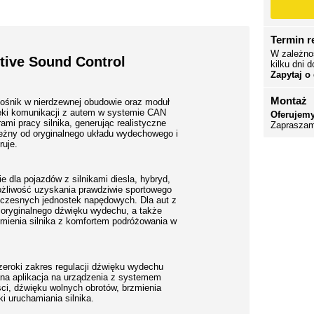
Termin re
W zależno
tive Sound Control
kilku dni d
Zapytaj o
Montaż
głośnik w nierdzewnej obudowie oraz moduł
ęki komunikacji z autem w systemie CAN
Oferujemy
ami pracy silnika, generując realistyczne
Zapraszam
ależny od oryginalnego układu wydechowego i
ruje.
 dla pojazdów z silnikami diesla, hybryd,
możliwość uzyskania prawdziwie sportowego
oczesnych jednostek napędowych. Dla aut z
e oryginalnego dźwięku wydechu, a także
mienia silnika z komfortem podróżowania w
zeroki zakres regulacji dźwięku wydechu
ana aplikacja na urządzenia z systemem
ci, dźwięku wolnych obrotów, brzmienia
i uruchamiania silnika.