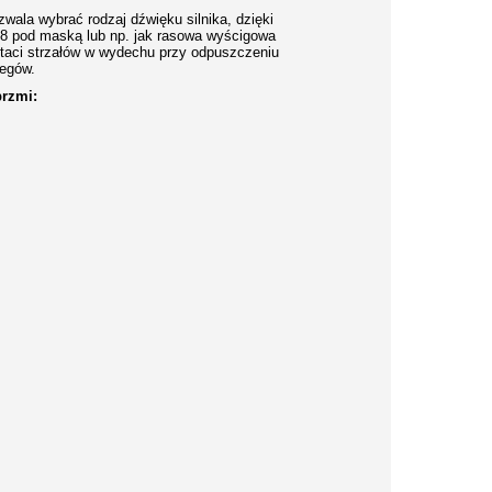
wala wybrać rodzaj dźwięku silnika, dzięki
8 pod maską lub np. jak rasowa wyścigowa
staci strzałów w wydechu przy odpuszczeniu
iegów.
brzmi: