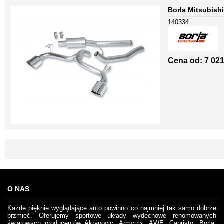
Borla Mitsubishi
140334
Cena od: 7 021
O NAS
Każde pięknie wyglądające auto powinno co najmniej tak samo dobrze
brzmieć. Oferujemy sportowe układy wydechowe renomowanych
światowych producentów Akrapovic, Armytrix, AWE, Capristo, Borla,