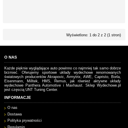
Wyświetlono: 1 do 2 z 2 (1 stron)
O NAS
Każde pięknie wyglądające auto powinno co najmniej tak samo dobrze
brzmieć. Oferujemy sportowe układy wydechowe renomowanych
światowych producentów Akrapovic, Armytrix, AWE, Capristo, Borla,
Eisenmann, Milltek, HMS, Remus, jak również aktywne układy
wydechowe Panthera Automotive i Maxhaust. Sklep Wydechowe.pl
jest częscią UNT Tuning Center.
INFORMACJE
O nas
Dostawa
Polityka prywatności
Regulamin