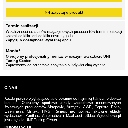
Zapytaj o produkt
Termin realizacji
W zależności od stanów magazynowych producentów termin realizacji
wynosi od kilku dni do kilkunastu tygodni.
Zapytaj o dostępność wybranej opcji.
Montaż
Oferujemy profesjonalny montaż w naszym warsztacie UNT
Tuning Center.
Zapraszamy do przesłania zapytania o indywidualną wycenę.
O NAS
Każde pięknie wyglądające auto powinno co najmniej tak samo dobrze
brzmieć. Oferujemy sportowe układy wydechowe renomowanych
światowych producentów Akrapovic, Armytrix, AWE, Capristo, Borla,
Eisenmann, Milltek, HMS, Remus, jak również aktywne układy
wydechowe Panthera Automotive i Maxhaust. Sklep Wydechowe.pl
jest częscią UNT Tuning Center.
INFORMACJE