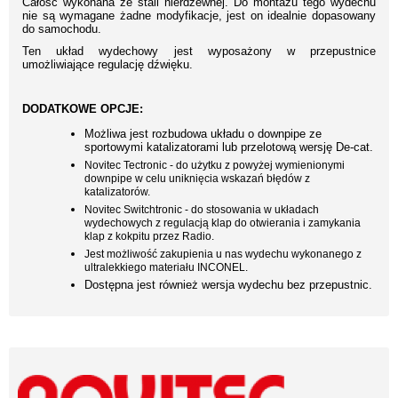
Całość wykonana ze stali nierdzewnej. Do montażu tego wydechu
nie są wymagane żadne modyfikacje, jest on idealnie dopasowany
do samochodu.
Ten układ wydechowy jest wyposażony w przepustnice
umożliwiające regulację dźwięku.
DODATKOWE OPCJE:
Możliwa jest rozbudowa układu o downpipe ze
sportowymi katalizatorami lub przelotową wersję De-cat.
Novitec Tectronic - do użytku z powyżej wymienionymi
downpipe w celu uniknięcia wskazań błędów z
katalizatorów.
Novitec Switchtronic - do stosowania w układach
wydechowych z regulacją klap do otwierania i zamykania
klap z kokpitu przez Radio.
Jest możliwość zakupienia u nas wydechu wykonanego z
ultralekkiego materiału INCONEL.
Dostępna jest również wersja wydechu bez przepustnic.