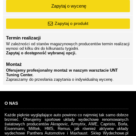
Zapytaj o wycenę
Zapytaj o produkt
Termin realizacji
W zależności od stanów magazynowych producentów termin realizacji
wynosi od kilku dni do kilkunastu tygodni.
Zapytaj o dostępność wybranej opcji.
Montaż
Oferujemy profesjonalny montaż w naszym warsztacie UNT
Tuning Center.
Zapraszamy do przesłania zapytania o indywidualną wycenę.
O NAS
Każde pięknie wyglądające auto powinno co najmniej tak samo dobrze
brzmieć. Oferujemy sportowe układy wydechowe renomowanych
światowych producentów Akrapovic, Armytrix, AWE, Capristo, Borla,
Eisenmann, Milltek, HMS, Remus, jak również aktywne układy
wydechowe Panthera Automotive i Maxhaust. Sklep Wydechowe.pl