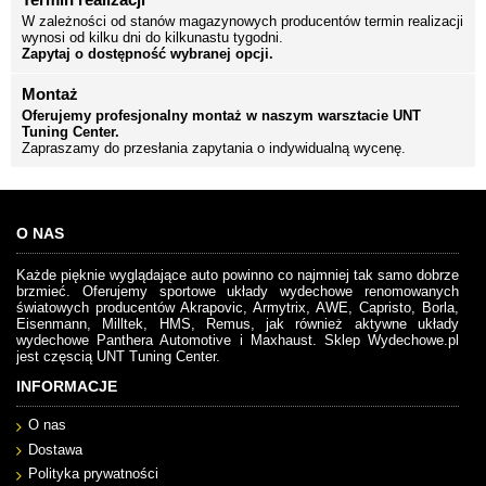
W zależności od stanów magazynowych producentów termin realizacji
wynosi od kilku dni do kilkunastu tygodni.
Zapytaj o dostępność wybranej opcji.
Montaż
Oferujemy profesjonalny montaż w naszym warsztacie UNT
Tuning Center.
Zapraszamy do przesłania zapytania o indywidualną wycenę.
O NAS
Każde pięknie wyglądające auto powinno co najmniej tak samo dobrze
brzmieć. Oferujemy sportowe układy wydechowe renomowanych
światowych producentów Akrapovic, Armytrix, AWE, Capristo, Borla,
Eisenmann, Milltek, HMS, Remus, jak również aktywne układy
wydechowe Panthera Automotive i Maxhaust. Sklep Wydechowe.pl
jest częscią UNT Tuning Center.
INFORMACJE
O nas
Dostawa
Polityka prywatności