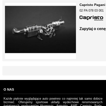
Capristo Pagani
02 PA 078 03 001
Zapytaj o cenę
O NAS
Każde pięknie wyglądające auto powinno co najmniej tak samo dobrze
brzmieć. Oferujemy sportowe układy wydechowe renomowanych
światowych producentów Akrapovic, Armytrix, AWE, Capristo, Borla,