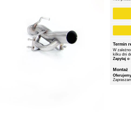
Termin re
W zależno
kilku dni d
Zapytaj o
Montaż
Oferujemy
Zapraszam