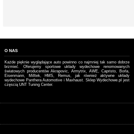
O NAS
Każde pięknie wyglądające auto powinno co najmniej tak samo dobrze
brzmieć. Oferujemy sportowe układy wydechowe renomowanych
światowych producentów Akrapovic, Armytrix, AWE, Capristo, Borla,
Eisenmann, Milltek, HMS, Remus, jak również aktywne układy
wydechowe Panthera Automotive i Maxhaust. Sklep Wydechowe.pl jest
częscią UNT Tuning Center.