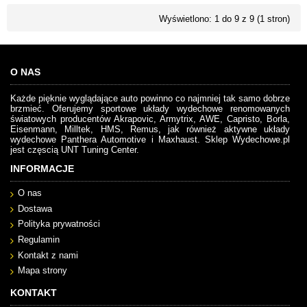
Wyświetlono: 1 do 9 z 9 (1 stron)
O NAS
Każde pięknie wyglądające auto powinno co najmniej tak samo dobrze
brzmieć. Oferujemy sportowe układy wydechowe renomowanych
światowych producentów Akrapovic, Armytrix, AWE, Capristo, Borla,
Eisenmann, Milltek, HMS, Remus, jak również aktywne układy
wydechowe Panthera Automotive i Maxhaust. Sklep Wydechowe.pl
jest częscią UNT Tuning Center.
INFORMACJE
O nas
Dostawa
Polityka prywatności
Regulamin
Kontakt z nami
Mapa strony
KONTAKT