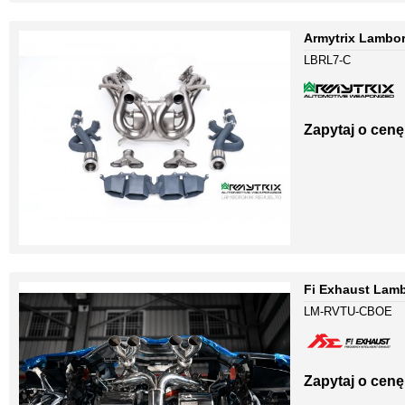
Armytrix Lambor
LBRL7-C
Zapytaj o cenę
Fi Exhaust Lamb
LM-RVTU-CBOE
Zapytaj o cenę