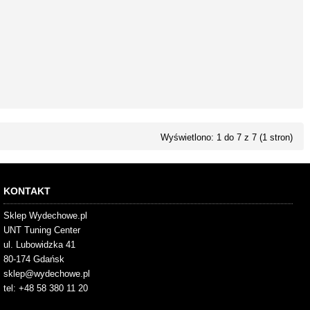
Wyświetlono: 1 do 7 z 7 (1 stron)
KONTAKT
Sklep Wydechowe.pl
UNT Tuning Center
ul. Lubowidzka 41
80-174 Gdańsk
sklep@wydechowe.pl
tel: +48 58 380 11 20