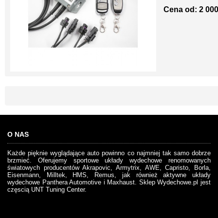
Cena od: 2 000
O NAS
Każde pięknie wyglądające auto powinno co najmniej tak samo dobrze
brzmieć. Oferujemy sportowe układy wydechowe renomowanych
światowych producentów Akrapovic, Armytrix, AWE, Capristo, Borla,
Eisenmann, Milltek, HMS, Remus, jak również aktywne układy
wydechowe Panthera Automotive i Maxhaust. Sklep Wydechowe.pl jest
częscią UNT Tuning Center.