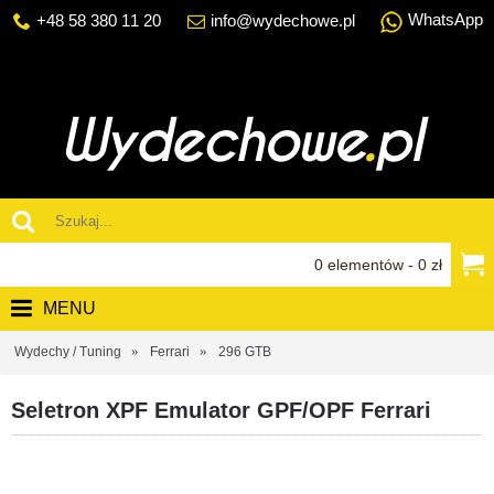
WhatsApp
+48 58 380 11 20
info@wydechowe.pl
0 elementów - 0 zł
MENU
Wydechy / Tuning
Ferrari
296 GTB
Seletron XPF Emulator GPF/OPF Ferrari