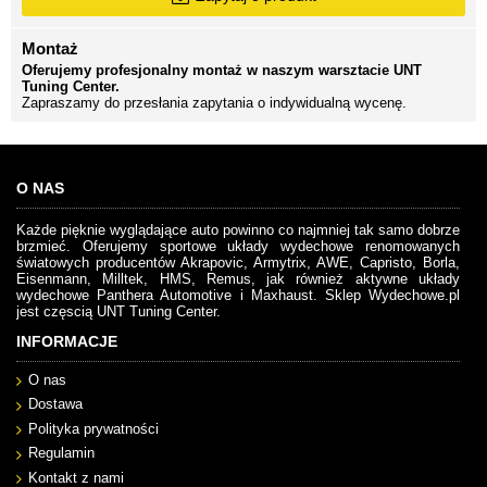
Montaż
Oferujemy profesjonalny montaż w naszym warsztacie UNT
Tuning Center.
Zapraszamy do przesłania zapytania o indywidualną wycenę.
O NAS
Każde pięknie wyglądające auto powinno co najmniej tak samo dobrze
brzmieć. Oferujemy sportowe układy wydechowe renomowanych
światowych producentów Akrapovic, Armytrix, AWE, Capristo, Borla,
Eisenmann, Milltek, HMS, Remus, jak również aktywne układy
wydechowe Panthera Automotive i Maxhaust. Sklep Wydechowe.pl
jest częscią UNT Tuning Center.
INFORMACJE
O nas
Dostawa
Polityka prywatności
Regulamin
Kontakt z nami