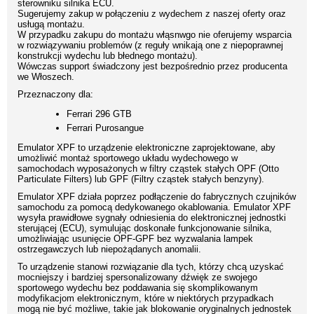
sterowniku silnika ECU.
Sugerujemy zakup w połączeniu z wydechem z naszej oferty oraz
usługą montażu.
W przypadku zakupu do montażu włąsnwgo nie oferujemy wsparcia
w rozwiązywaniu problemów (z reguły wnikają one z niepoprawnej
konstrukcji wydechu lub błednego montażu).
Wówczas support świadczony jest bezpośrednio przez producenta
we Włoszech.
Przeznaczony dla:
Ferrari 296 GTB
Ferrari Purosangue
Emulator XPF to urządzenie elektroniczne zaprojektowane, aby
umożliwić montaż sportowego układu wydechowego w
samochodach wyposażonych w filtry cząstek stałych OPF (Otto
Particulate Filters) lub GPF (Filtry cząstek stałych benzyny).
Emulator XPF działa poprzez podłączenie do fabrycznych czujników
samochodu za pomocą dedykowanego okablowania. Emulator XPF
wysyła prawidłowe sygnały odniesienia do elektronicznej jednostki
sterującej (ECU), symulując doskonałe funkcjonowanie silnika,
umożliwiając usunięcie OPF-GPF bez wyzwalania lampek
ostrzegawczych lub niepożądanych anomalii.
To urządzenie stanowi rozwiązanie dla tych, którzy chcą uzyskać
mocniejszy i bardziej spersonalizowany dźwięk ze swojego
sportowego wydechu bez poddawania się skomplikowanym
modyfikacjom elektronicznym, które w niektórych przypadkach
mogą nie być możliwe, takie jak blokowanie oryginalnych jednostek