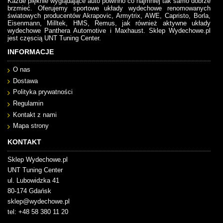
Każde pięknie wyglądające auto powinno co najmniej tak samo dobrze
brzmieć. Oferujemy sportowe układy wydechowe renomowanych
światowych producentów Akrapovic, Armytrix, AWE, Capristo, Borla,
Eisenmann, Milltek, HMS, Remus, jak również aktywne układy
wydechowe Panthera Automotive i Maxhaust. Sklep Wydechowe.pl
jest częscią UNT Tuning Center.
INFORMACJE
O nas
Dostawa
Polityka prywatności
Regulamin
Kontakt z nami
Mapa strony
KONTAKT
Sklep Wydechowe.pl
UNT Tuning Center
ul. Lubowidzka 41
80-174 Gdańsk
sklep@wydechowe.pl
tel: +48 58 380 11 20