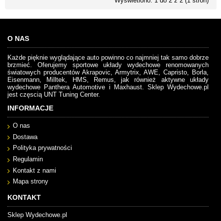
Wyświetlono: 1 do 2 z 2 (1 stron)
O NAS
Każde pięknie wyglądające auto powinno co najmniej tak samo dobrze
brzmieć. Oferujemy sportowe układy wydechowe renomowanych
światowych producentów Akrapovic, Armytrix, AWE, Capristo, Borla,
Eisenmann, Milltek, HMS, Remus, jak również aktywne układy
wydechowe Panthera Automotive i Maxhaust. Sklep Wydechowe.pl
jest częscią UNT Tuning Center.
INFORMACJE
O nas
Dostawa
Polityka prywatności
Regulamin
Kontakt z nami
Mapa strony
KONTAKT
Sklep Wydechowe.pl