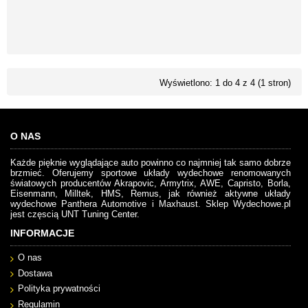
Wyświetlono: 1 do 4 z 4 (1 stron)
O NAS
Każde pięknie wyglądające auto powinno co najmniej tak samo dobrze
brzmieć. Oferujemy sportowe układy wydechowe renomowanych
światowych producentów Akrapovic, Armytrix, AWE, Capristo, Borla,
Eisenmann, Milltek, HMS, Remus, jak również aktywne układy
wydechowe Panthera Automotive i Maxhaust. Sklep Wydechowe.pl
jest częscią UNT Tuning Center.
INFORMACJE
O nas
Dostawa
Polityka prywatności
Regulamin