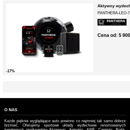
Aktywny wydech
PANTHERA-LEO-7
Cena od:
5 900
-17%
O NAS
Każde pięknie wyglądające auto powinno co najmniej tak samo dobrze
brzmieć. Oferujemy sportowe układy wydechowe renomowanych
światowych producentów Akrapovic, Armytrix, AWE, Capristo, Borla,