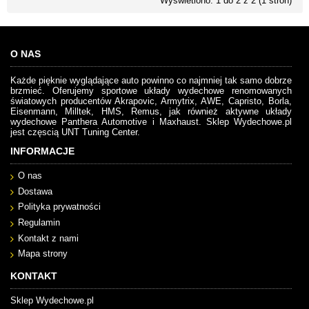
Wyświetlono: 1 do 2 z 2 (1 stron)
O NAS
Każde pięknie wyglądające auto powinno co najmniej tak samo dobrze
brzmieć. Oferujemy sportowe układy wydechowe renomowanych
światowych producentów Akrapovic, Armytrix, AWE, Capristo, Borla,
Eisenmann, Milltek, HMS, Remus, jak również aktywne układy
wydechowe Panthera Automotive i Maxhaust. Sklep Wydechowe.pl
jest częscią UNT Tuning Center.
INFORMACJE
O nas
Dostawa
Polityka prywatności
Regulamin
Kontakt z nami
Mapa strony
KONTAKT
Sklep Wydechowe.pl