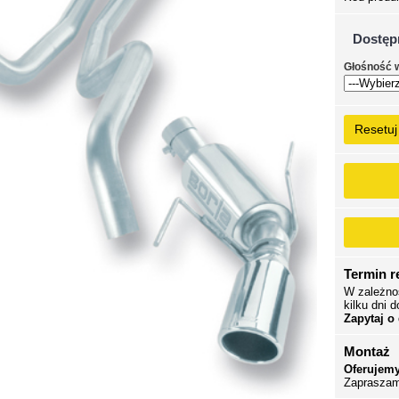
Dostęp
Głośność 
Resetuj
Termin re
W zależno
kilku dni d
Zapytaj o
Montaż
Oferujemy
Zapraszam