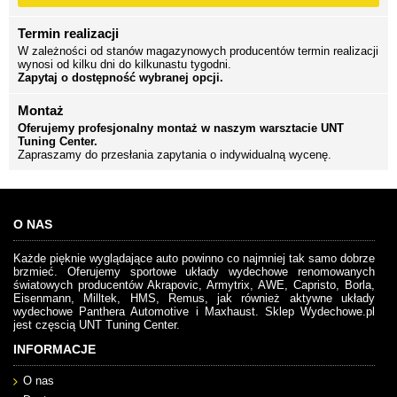
Termin realizacji
W zależności od stanów magazynowych producentów termin realizacji
wynosi od kilku dni do kilkunastu tygodni.
Zapytaj o dostępność wybranej opcji.
Montaż
Oferujemy profesjonalny montaż w naszym warsztacie UNT
Tuning Center.
Zapraszamy do przesłania zapytania o indywidualną wycenę.
O NAS
Każde pięknie wyglądające auto powinno co najmniej tak samo dobrze
brzmieć. Oferujemy sportowe układy wydechowe renomowanych
światowych producentów Akrapovic, Armytrix, AWE, Capristo, Borla,
Eisenmann, Milltek, HMS, Remus, jak również aktywne układy
wydechowe Panthera Automotive i Maxhaust. Sklep Wydechowe.pl
jest częscią UNT Tuning Center.
INFORMACJE
O nas