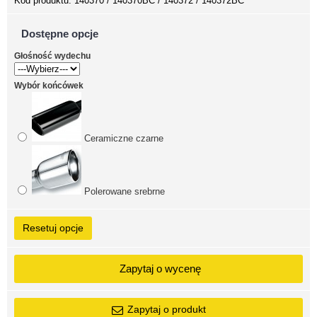
Kod produktu:
140370 / 140370BC / 140372 / 140372BC
Dostępne opcje
Głośność wydechu
Wybór końcówek
Ceramiczne czarne
Polerowane srebrne
Resetuj opcje
Zapytaj o wycenę
Zapytaj o produkt