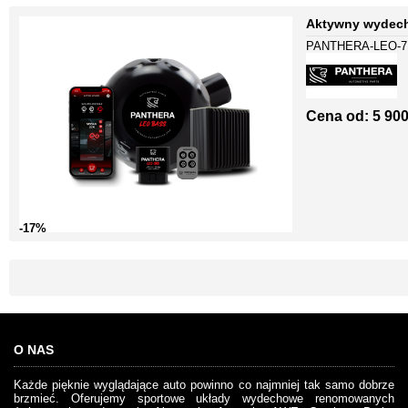
Aktywny wydech
PANTHERA-LEO-7
Cena od:
5 900
-17%
O NAS
Każde pięknie wyglądające auto powinno co najmniej tak samo dobrze
brzmieć. Oferujemy sportowe układy wydechowe renomowanych