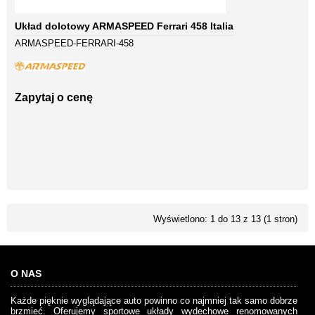
Układ dolotowy ARMASPEED Ferrari 458 Italia
ARMASPEED-FERRARI-458
Zapytaj o cenę
Wyświetlono: 1 do 13 z 13 (1 stron)
O NAS
Każde pięknie wyglądające auto powinno co najmniej tak samo dobrze
brzmieć. Oferujemy sportowe układy wydechowe renomowanych