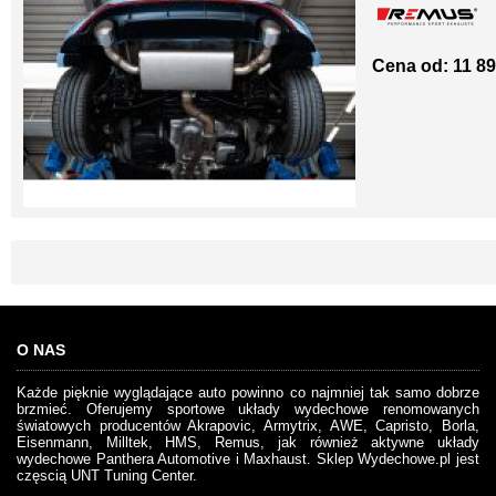
Cena od: 11 89
O NAS
Każde pięknie wyglądające auto powinno co najmniej tak samo dobrze
brzmieć. Oferujemy sportowe układy wydechowe renomowanych
światowych producentów Akrapovic, Armytrix, AWE, Capristo, Borla,
Eisenmann, Milltek, HMS, Remus, jak również aktywne układy
wydechowe Panthera Automotive i Maxhaust. Sklep Wydechowe.pl jest
częscią UNT Tuning Center.