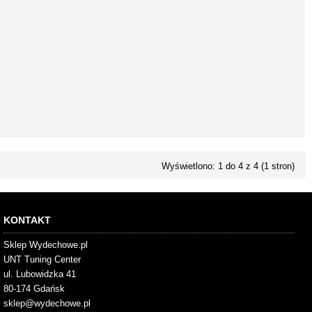
Wyświetlono: 1 do 4 z 4 (1 stron)
KONTAKT
Sklep Wydechowe.pl
UNT Tuning Center
ul. Lubowidzka 41
80-174 Gdańsk
sklep@wydechowe.pl