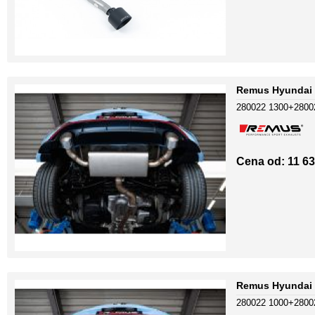
Remus Hyundai 
280022 1300+2800
Cena od: 11 63
Remus Hyundai
280022 1000+2800