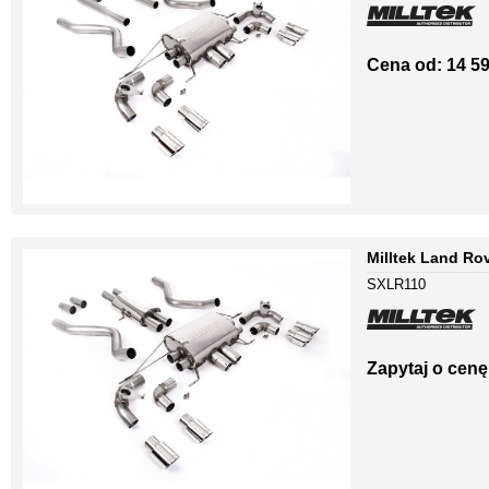
Cena od: 14 59
Milltek Land Ro
SXLR110
Zapytaj o cenę