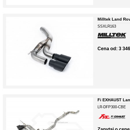
Milltek Land Ro
SSXLR163
Cena od: 3 346
Fi EXHAUST Land
LR-DFP300-CBE
Zapytaj o cenę