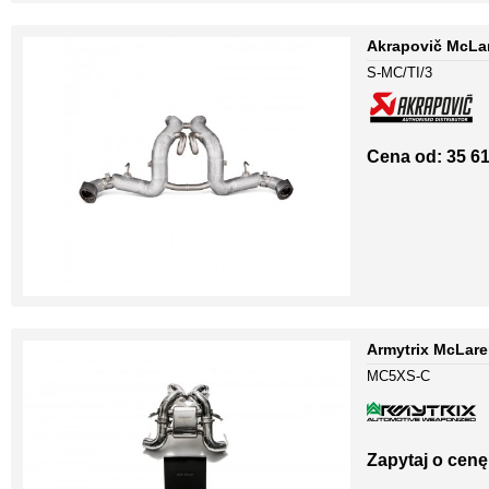
Akrapovič McLar
S-MC/TI/3
Cena od: 35 61
Armytrix McLare
MC5XS-C
Zapytaj o cenę