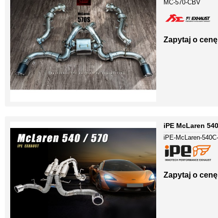
MC-570-CBV
Zapytaj o cenę
iPE McLaren 540
iPE-McLaren-540C
Zapytaj o cenę