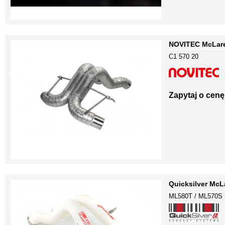
NOVITEC McLare
C1 570 20
Zapytaj o cenę
Quicksilver McL
ML580T / ML570S