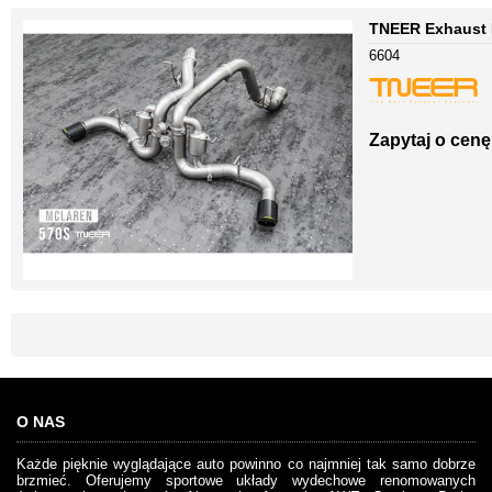
TNEER Exhaust 
6604
Zapytaj o cenę
O NAS
Każde pięknie wyglądające auto powinno co najmniej tak samo dobrze
brzmieć. Oferujemy sportowe układy wydechowe renomowanych