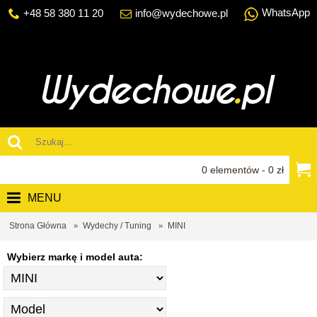
WhatsApp
+48 58 380 11 20
info@wydechowe.pl
0 elementów - 0 zł
MENU
Strona Główna
Wydechy / Tuning
MINI
Wybierz markę i model auta: