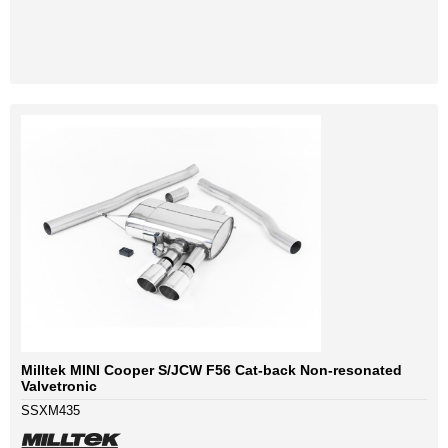
Milltek MINI Cooper S/JCW F56 Cat-back Non-resonated
Valvetronic
SSXM435