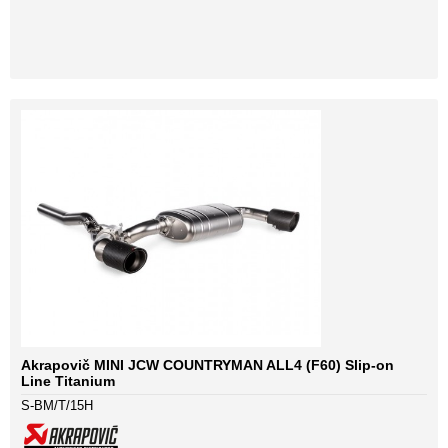
Akrapovič MINI JCW COUNTRYMAN ALL4 (F60) Slip-on
Line Titanium
S-BM/T/15H