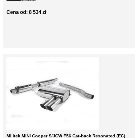
Cena od: 8 534 zł
Milltek MINI Cooper S/JCW F56 Cat-back Resonated (EC)