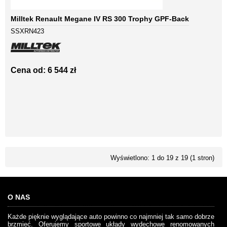
Milltek Renault Megane IV RS 300 Trophy GPF-Back
SSXRN423
Cena od: 6 544 zł
Wyświetlono: 1 do 19 z 19 (1 stron)
O NAS
Każde pięknie wyglądające auto powinno co najmniej tak samo dobrze
brzmieć. Oferujemy sportowe układy wydechowe renomowanych