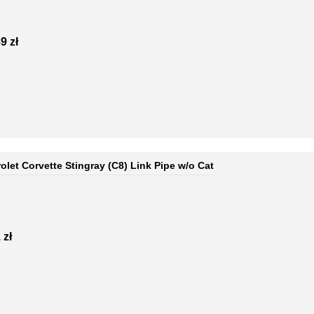
9 zł
let Corvette Stingray (C8) Link Pipe w/o Cat
 zł