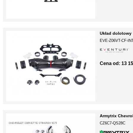
Układ dolotowy 
EVE-Z06VT-CF-IN
Cena od: 13 15
Armytrix Chevro
CZ6C7-QS28C