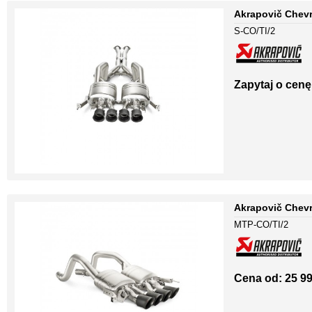
Akrapovič Chevr
S-CO/TI/2
Zapytaj o cenę
Akrapovič Chevr
MTP-CO/TI/2
Cena od: 25 99