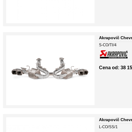
Akrapovič Chevr
S-CO/TI/4
Cena od: 38 15
Akrapovič Chevro
L-CO/SS/1