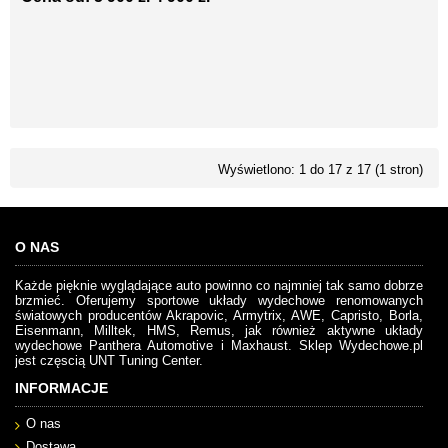
Wyświetlono: 1 do 17 z 17 (1 stron)
O NAS
Każde pięknie wyglądające auto powinno co najmniej tak samo dobrze
brzmieć. Oferujemy sportowe układy wydechowe renomowanych
światowych producentów Akrapovic, Armytrix, AWE, Capristo, Borla,
Eisenmann, Milltek, HMS, Remus, jak również aktywne układy
wydechowe Panthera Automotive i Maxhaust. Sklep Wydechowe.pl
jest częscią UNT Tuning Center.
INFORMACJE
O nas
Dostawa