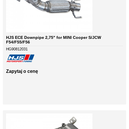
HJS ECE Downpipe 2,75" for MINI Cooper S/JCW
F54/F55/F56
HG90812031
Zapytaj o cenę